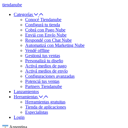
tiendanube
Categorías
Conocé Tiendanube
Configurá tu tienda
Cobrá con Pago Nube
Enviá con Envío Nube
Respondé con Chat Nube
Automatizá con Marketing Nube
Vendé offline
Gestioná tus ventas
Personalizá tu diseño
Activá medios de pago
Activá medios de envío
Configuraciones avanzadas
Potenciá tus ventas
Partners Tiendanube
Lanzamientos
Herramientas
Herramientas gratuitas
Tienda de aplicaciones
Especialistas
Login
Argentina