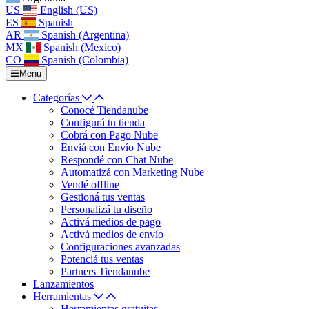
US
English (US)
ES
Spanish
AR
Spanish (Argentina)
MX
Spanish (Mexico)
CO
Spanish (Colombia)
Menu
Categorías
Conocé Tiendanube
Configurá tu tienda
Cobrá con Pago Nube
Enviá con Envío Nube
Respondé con Chat Nube
Automatizá con Marketing Nube
Vendé offline
Gestioná tus ventas
Personalizá tu diseño
Activá medios de pago
Activá medios de envío
Configuraciones avanzadas
Potenciá tus ventas
Partners Tiendanube
Lanzamientos
Herramientas
Herramientas gratuitas