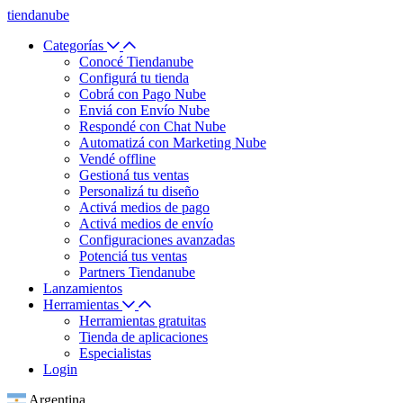
tiendanube
Categorías
Conocé Tiendanube
Configurá tu tienda
Cobrá con Pago Nube
Enviá con Envío Nube
Respondé con Chat Nube
Automatizá con Marketing Nube
Vendé offline
Gestioná tus ventas
Personalizá tu diseño
Activá medios de pago
Activá medios de envío
Configuraciones avanzadas
Potenciá tus ventas
Partners Tiendanube
Lanzamientos
Herramientas
Herramientas gratuitas
Tienda de aplicaciones
Especialistas
Login
Argentina