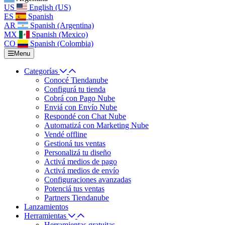
US
English (US)
ES
Spanish
AR
Spanish (Argentina)
MX
Spanish (Mexico)
CO
Spanish (Colombia)
Menu
Categorías
Conocé Tiendanube
Configurá tu tienda
Cobrá con Pago Nube
Enviá con Envío Nube
Respondé con Chat Nube
Automatizá con Marketing Nube
Vendé offline
Gestioná tus ventas
Personalizá tu diseño
Activá medios de pago
Activá medios de envío
Configuraciones avanzadas
Potenciá tus ventas
Partners Tiendanube
Lanzamientos
Herramientas
Herramientas gratuitas