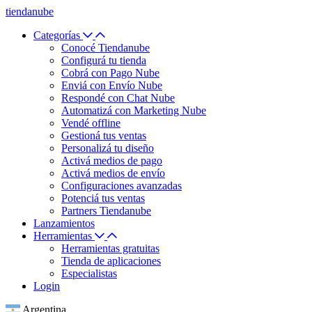
tiendanube
Categorías
Conocé Tiendanube
Configurá tu tienda
Cobrá con Pago Nube
Enviá con Envío Nube
Respondé con Chat Nube
Automatizá con Marketing Nube
Vendé offline
Gestioná tus ventas
Personalizá tu diseño
Activá medios de pago
Activá medios de envío
Configuraciones avanzadas
Potenciá tus ventas
Partners Tiendanube
Lanzamientos
Herramientas
Herramientas gratuitas
Tienda de aplicaciones
Especialistas
Login
Argentina