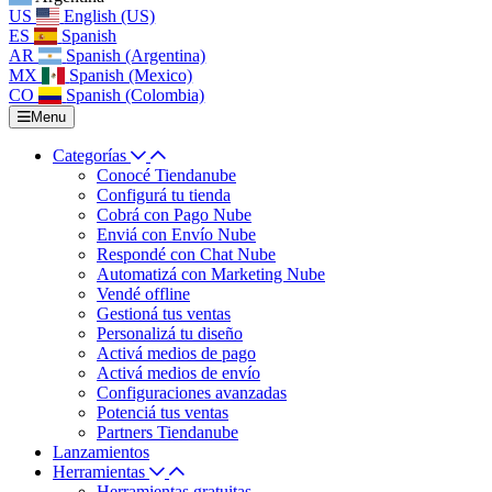
US
English (US)
ES
Spanish
AR
Spanish (Argentina)
MX
Spanish (Mexico)
CO
Spanish (Colombia)
Menu
Categorías
Conocé Tiendanube
Configurá tu tienda
Cobrá con Pago Nube
Enviá con Envío Nube
Respondé con Chat Nube
Automatizá con Marketing Nube
Vendé offline
Gestioná tus ventas
Personalizá tu diseño
Activá medios de pago
Activá medios de envío
Configuraciones avanzadas
Potenciá tus ventas
Partners Tiendanube
Lanzamientos
Herramientas
Herramientas gratuitas