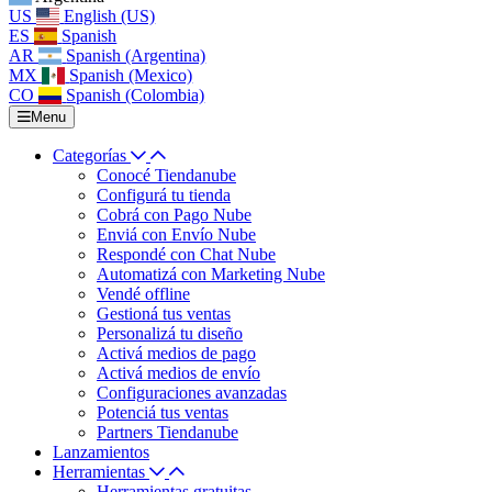
US
English (US)
ES
Spanish
AR
Spanish (Argentina)
MX
Spanish (Mexico)
CO
Spanish (Colombia)
Menu
Categorías
Conocé Tiendanube
Configurá tu tienda
Cobrá con Pago Nube
Enviá con Envío Nube
Respondé con Chat Nube
Automatizá con Marketing Nube
Vendé offline
Gestioná tus ventas
Personalizá tu diseño
Activá medios de pago
Activá medios de envío
Configuraciones avanzadas
Potenciá tus ventas
Partners Tiendanube
Lanzamientos
Herramientas
Herramientas gratuitas