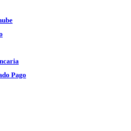
nube
o
ncaria
ado Pago