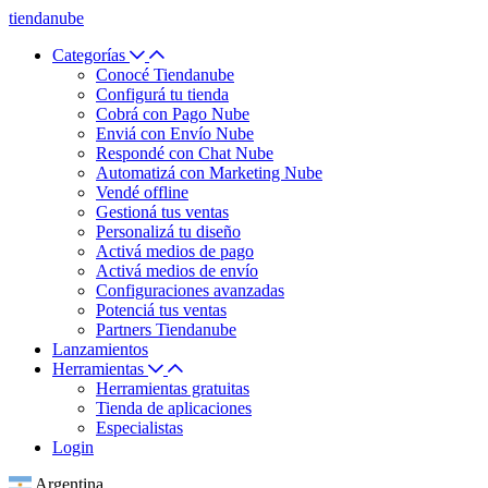
tiendanube
Categorías
Conocé Tiendanube
Configurá tu tienda
Cobrá con Pago Nube
Enviá con Envío Nube
Respondé con Chat Nube
Automatizá con Marketing Nube
Vendé offline
Gestioná tus ventas
Personalizá tu diseño
Activá medios de pago
Activá medios de envío
Configuraciones avanzadas
Potenciá tus ventas
Partners Tiendanube
Lanzamientos
Herramientas
Herramientas gratuitas
Tienda de aplicaciones
Especialistas
Login
Argentina