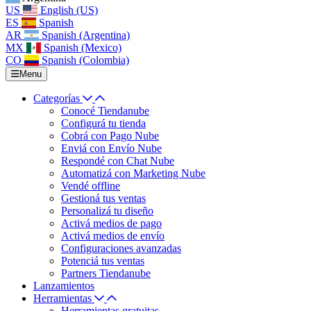
US
English (US)
ES
Spanish
AR
Spanish (Argentina)
MX
Spanish (Mexico)
CO
Spanish (Colombia)
Menu
Categorías
Conocé Tiendanube
Configurá tu tienda
Cobrá con Pago Nube
Enviá con Envío Nube
Respondé con Chat Nube
Automatizá con Marketing Nube
Vendé offline
Gestioná tus ventas
Personalizá tu diseño
Activá medios de pago
Activá medios de envío
Configuraciones avanzadas
Potenciá tus ventas
Partners Tiendanube
Lanzamientos
Herramientas
Herramientas gratuitas