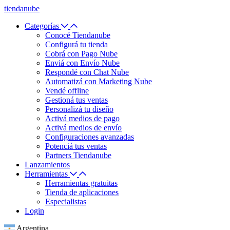
tiendanube
Categorías
Conocé Tiendanube
Configurá tu tienda
Cobrá con Pago Nube
Enviá con Envío Nube
Respondé con Chat Nube
Automatizá con Marketing Nube
Vendé offline
Gestioná tus ventas
Personalizá tu diseño
Activá medios de pago
Activá medios de envío
Configuraciones avanzadas
Potenciá tus ventas
Partners Tiendanube
Lanzamientos
Herramientas
Herramientas gratuitas
Tienda de aplicaciones
Especialistas
Login
Argentina