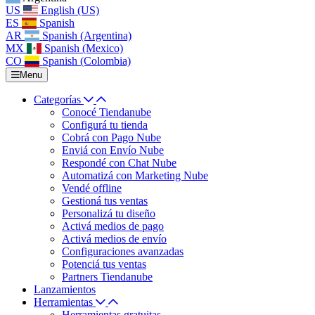
US
English (US)
ES
Spanish
AR
Spanish (Argentina)
MX
Spanish (Mexico)
CO
Spanish (Colombia)
Menu
Categorías
Conocé Tiendanube
Configurá tu tienda
Cobrá con Pago Nube
Enviá con Envío Nube
Respondé con Chat Nube
Automatizá con Marketing Nube
Vendé offline
Gestioná tus ventas
Personalizá tu diseño
Activá medios de pago
Activá medios de envío
Configuraciones avanzadas
Potenciá tus ventas
Partners Tiendanube
Lanzamientos
Herramientas
Herramientas gratuitas