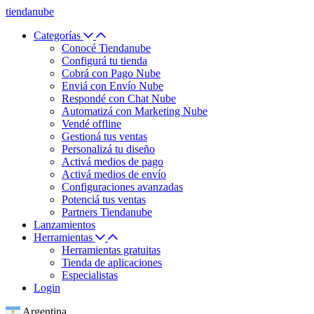
tiendanube
Categorías
Conocé Tiendanube
Configurá tu tienda
Cobrá con Pago Nube
Enviá con Envío Nube
Respondé con Chat Nube
Automatizá con Marketing Nube
Vendé offline
Gestioná tus ventas
Personalizá tu diseño
Activá medios de pago
Activá medios de envío
Configuraciones avanzadas
Potenciá tus ventas
Partners Tiendanube
Lanzamientos
Herramientas
Herramientas gratuitas
Tienda de aplicaciones
Especialistas
Login
Argentina