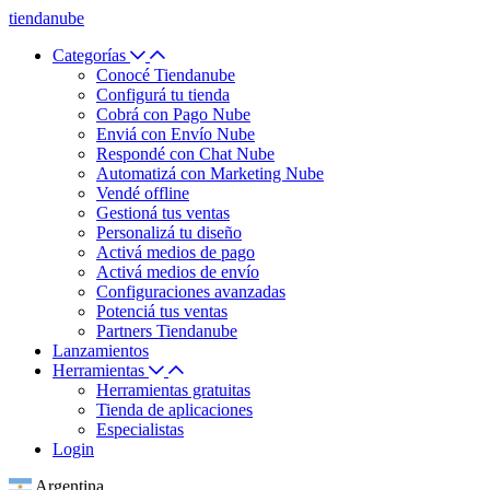
tiendanube
Categorías
Conocé Tiendanube
Configurá tu tienda
Cobrá con Pago Nube
Enviá con Envío Nube
Respondé con Chat Nube
Automatizá con Marketing Nube
Vendé offline
Gestioná tus ventas
Personalizá tu diseño
Activá medios de pago
Activá medios de envío
Configuraciones avanzadas
Potenciá tus ventas
Partners Tiendanube
Lanzamientos
Herramientas
Herramientas gratuitas
Tienda de aplicaciones
Especialistas
Login
Argentina