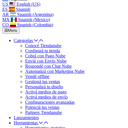
US
English (US)
ES
Spanish
AR
Spanish (Argentina)
MX
Spanish (Mexico)
CO
Spanish (Colombia)
Menu
Categorías
Conocé Tiendanube
Configurá tu tienda
Cobrá con Pago Nube
Enviá con Envío Nube
Respondé con Chat Nube
Automatizá con Marketing Nube
Vendé offline
Gestioná tus ventas
Personalizá tu diseño
Activá medios de pago
Activá medios de envío
Configuraciones avanzadas
Potenciá tus ventas
Partners Tiendanube
Lanzamientos
Herramientas
Herramientas gratuitas