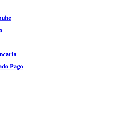
nube
o
ncaria
ado Pago