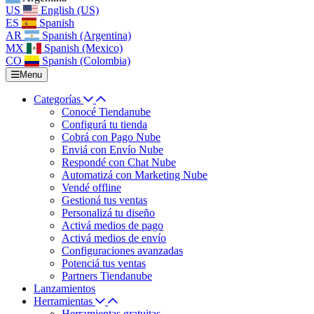
US
English (US)
ES
Spanish
AR
Spanish (Argentina)
MX
Spanish (Mexico)
CO
Spanish (Colombia)
Menu
Categorías
Conocé Tiendanube
Configurá tu tienda
Cobrá con Pago Nube
Enviá con Envío Nube
Respondé con Chat Nube
Automatizá con Marketing Nube
Vendé offline
Gestioná tus ventas
Personalizá tu diseño
Activá medios de pago
Activá medios de envío
Configuraciones avanzadas
Potenciá tus ventas
Partners Tiendanube
Lanzamientos
Herramientas
Herramientas gratuitas