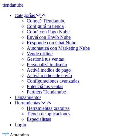
tiendanube
Categorías
Conocé Tiendanube
Configurá tu tienda
Cobrá con Pago Nube
Enviá con Envío Nube
Respondé con Chat Nube
Automatizá con Marketing Nube
Vendé offline
Gestioná tus ventas
Personalizá tu diseño
Activá medios de pago
Activá medios de envío
Configuraciones avanzadas
Potenciá tus ventas
Partners Tiendanube
Lanzamientos
Herramientas
Herramientas gratuitas
Tienda de aplicaciones
Especialistas
Login
Argentina