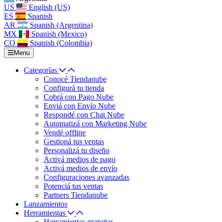
US
English (US)
ES
Spanish
AR
Spanish (Argentina)
MX
Spanish (Mexico)
CO
Spanish (Colombia)
Menu
Categorías
Conocé Tiendanube
Configurá tu tienda
Cobrá con Pago Nube
Enviá con Envío Nube
Respondé con Chat Nube
Automatizá con Marketing Nube
Vendé offline
Gestioná tus ventas
Personalizá tu diseño
Activá medios de pago
Activá medios de envío
Configuraciones avanzadas
Potenciá tus ventas
Partners Tiendanube
Lanzamientos
Herramientas
Herramientas gratuitas