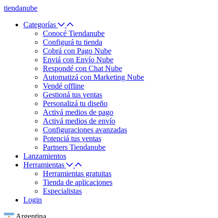
tiendanube
Categorías
Conocé Tiendanube
Configurá tu tienda
Cobrá con Pago Nube
Enviá con Envío Nube
Respondé con Chat Nube
Automatizá con Marketing Nube
Vendé offline
Gestioná tus ventas
Personalizá tu diseño
Activá medios de pago
Activá medios de envío
Configuraciones avanzadas
Potenciá tus ventas
Partners Tiendanube
Lanzamientos
Herramientas
Herramientas gratuitas
Tienda de aplicaciones
Especialistas
Login
Argentina