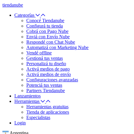
tiendanube
Categorías
Conocé Tiendanube
Configurá tu tienda
Cobrá con Pago Nube
Enviá con Envío Nube
Respondé con Chat Nube
Automatizá con Marketing Nube
Vendé offline
Gestioná tus ventas
Personalizá tu diseño
Activá medios de pago
Activá medios de envío
Configuraciones avanzadas
Potenciá tus ventas
Partners Tiendanube
Lanzamientos
Herramientas
Herramientas gratuitas
Tienda de aplicaciones
Especialistas
Login
Argentina