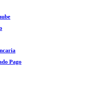
nube
o
ncaria
ado Pago