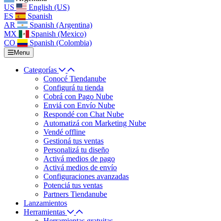
US
English (US)
ES
Spanish
AR
Spanish (Argentina)
MX
Spanish (Mexico)
CO
Spanish (Colombia)
Menu
Categorías
Conocé Tiendanube
Configurá tu tienda
Cobrá con Pago Nube
Enviá con Envío Nube
Respondé con Chat Nube
Automatizá con Marketing Nube
Vendé offline
Gestioná tus ventas
Personalizá tu diseño
Activá medios de pago
Activá medios de envío
Configuraciones avanzadas
Potenciá tus ventas
Partners Tiendanube
Lanzamientos
Herramientas
Herramientas gratuitas