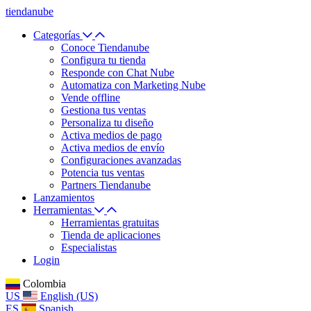
tiendanube
Categorías
Conoce Tiendanube
Configura tu tienda
Responde con Chat Nube
Automatiza con Marketing Nube
Vende offline
Gestiona tus ventas
Personaliza tu diseño
Activa medios de pago
Activa medios de envío
Configuraciones avanzadas
Potencia tus ventas
Partners Tiendanube
Lanzamientos
Herramientas
Herramientas gratuitas
Tienda de aplicaciones
Especialistas
Login
Colombia
US
English (US)
ES
Spanish