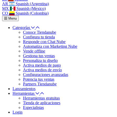
AR
Spanish (Argentina)
MX
Spanish (Mexico)
CO
Spanish (Colombia)
Menu
Categorías
Conoce Tiendanube
Configura tu tienda
Responde con Chat Nube
Automatiza con Marketing Nube
Vende offline
Gestiona tus ventas
Personaliza tu diseño
Activa medios de pago
Activa medios de envío
Configuraciones avanzadas
Potencia tus ventas
Partners Tiendanube
Lanzamientos
Herramientas
Herramientas gratuitas
Tienda de aplicaciones
Especialistas
Login