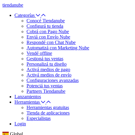
tiendanube
Categorías
Conocé Tiendanube
Configurá tu tienda
Cobrá con Pago Nube
Enviá con Envío Nube
Respondé con Chat Nube
Automatizá con Marketing Nube
Vendé offline
Gestioná tus ventas
Personalizá tu diseño
Activá medios de pago
Activá medios de envío
Configuraciones avanzadas
Potenciá tus ventas
Partners Tiendanube
Lanzamientos
Herramientas
Herramientas gratuitas
Tienda de aplicaciones
Especialistas
Login
Global