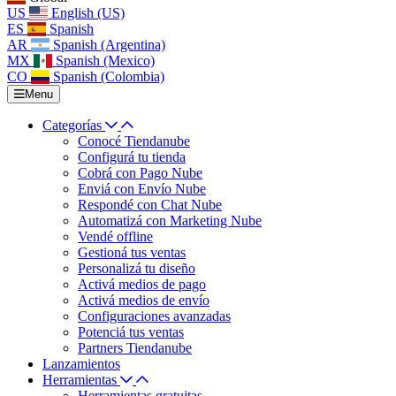
US
English (US)
ES
Spanish
AR
Spanish (Argentina)
MX
Spanish (Mexico)
CO
Spanish (Colombia)
Menu
Categorías
Conocé Tiendanube
Configurá tu tienda
Cobrá con Pago Nube
Enviá con Envío Nube
Respondé con Chat Nube
Automatizá con Marketing Nube
Vendé offline
Gestioná tus ventas
Personalizá tu diseño
Activá medios de pago
Activá medios de envío
Configuraciones avanzadas
Potenciá tus ventas
Partners Tiendanube
Lanzamientos
Herramientas
Herramientas gratuitas