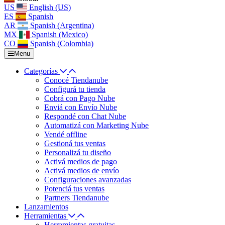
US
English (US)
ES
Spanish
AR
Spanish (Argentina)
MX
Spanish (Mexico)
CO
Spanish (Colombia)
Menu
Categorías
Conocé Tiendanube
Configurá tu tienda
Cobrá con Pago Nube
Enviá con Envío Nube
Respondé con Chat Nube
Automatizá con Marketing Nube
Vendé offline
Gestioná tus ventas
Personalizá tu diseño
Activá medios de pago
Activá medios de envío
Configuraciones avanzadas
Potenciá tus ventas
Partners Tiendanube
Lanzamientos
Herramientas
Herramientas gratuitas