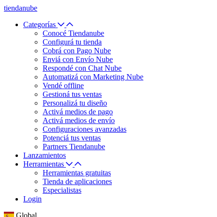
tiendanube
Categorías
Conocé Tiendanube
Configurá tu tienda
Cobrá con Pago Nube
Enviá con Envío Nube
Respondé con Chat Nube
Automatizá con Marketing Nube
Vendé offline
Gestioná tus ventas
Personalizá tu diseño
Activá medios de pago
Activá medios de envío
Configuraciones avanzadas
Potenciá tus ventas
Partners Tiendanube
Lanzamientos
Herramientas
Herramientas gratuitas
Tienda de aplicaciones
Especialistas
Login
Global