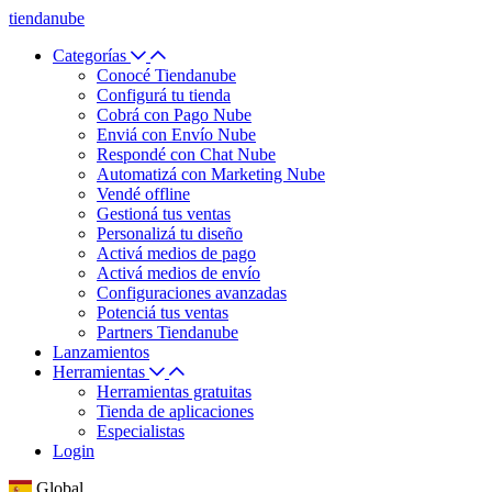
tiendanube
Categorías
Conocé Tiendanube
Configurá tu tienda
Cobrá con Pago Nube
Enviá con Envío Nube
Respondé con Chat Nube
Automatizá con Marketing Nube
Vendé offline
Gestioná tus ventas
Personalizá tu diseño
Activá medios de pago
Activá medios de envío
Configuraciones avanzadas
Potenciá tus ventas
Partners Tiendanube
Lanzamientos
Herramientas
Herramientas gratuitas
Tienda de aplicaciones
Especialistas
Login
Global