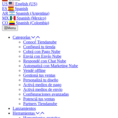
US
English (US)
ES
Spanish
AR
Spanish (Argentina)
MX
Spanish (Mexico)
CO
Spanish (Colombia)
Menu
Categorías
Conocé Tiendanube
Configurá tu tienda
Cobrá con Pago Nube
Enviá con Envío Nube
Respondé con Chat Nube
Automatizá con Marketing Nube
Vendé offline
Gestioná tus ventas
Personalizá tu diseño
Activá medios de pago
Activá medios de envío
Configuraciones avanzadas
Potenciá tus ventas
Partners Tiendanube
Lanzamientos
Herramientas
Herramientas gratuitas