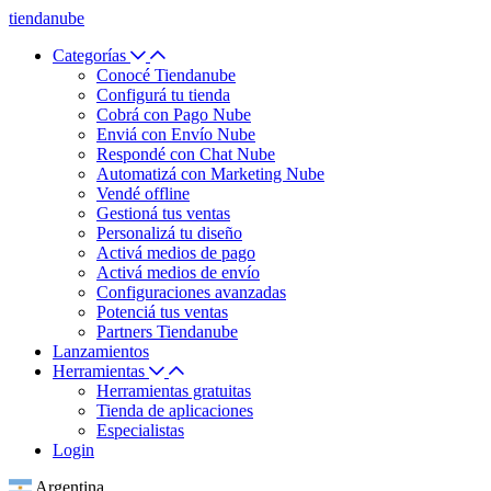
tiendanube
Categorías
Conocé Tiendanube
Configurá tu tienda
Cobrá con Pago Nube
Enviá con Envío Nube
Respondé con Chat Nube
Automatizá con Marketing Nube
Vendé offline
Gestioná tus ventas
Personalizá tu diseño
Activá medios de pago
Activá medios de envío
Configuraciones avanzadas
Potenciá tus ventas
Partners Tiendanube
Lanzamientos
Herramientas
Herramientas gratuitas
Tienda de aplicaciones
Especialistas
Login
Argentina