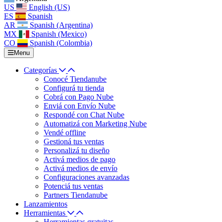
US
English (US)
ES
Spanish
AR
Spanish (Argentina)
MX
Spanish (Mexico)
CO
Spanish (Colombia)
Menu
Categorías
Conocé Tiendanube
Configurá tu tienda
Cobrá con Pago Nube
Enviá con Envío Nube
Respondé con Chat Nube
Automatizá con Marketing Nube
Vendé offline
Gestioná tus ventas
Personalizá tu diseño
Activá medios de pago
Activá medios de envío
Configuraciones avanzadas
Potenciá tus ventas
Partners Tiendanube
Lanzamientos
Herramientas
Herramientas gratuitas