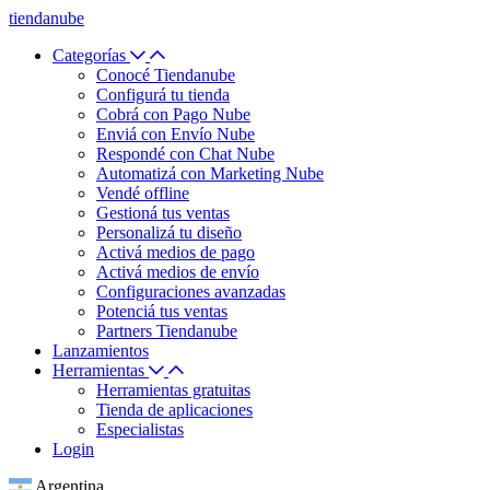
tiendanube
Categorías
Conocé Tiendanube
Configurá tu tienda
Cobrá con Pago Nube
Enviá con Envío Nube
Respondé con Chat Nube
Automatizá con Marketing Nube
Vendé offline
Gestioná tus ventas
Personalizá tu diseño
Activá medios de pago
Activá medios de envío
Configuraciones avanzadas
Potenciá tus ventas
Partners Tiendanube
Lanzamientos
Herramientas
Herramientas gratuitas
Tienda de aplicaciones
Especialistas
Login
Argentina