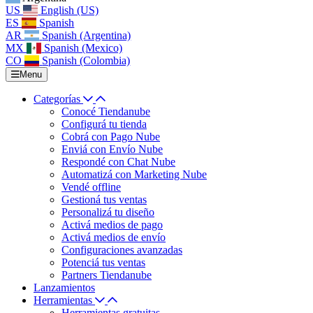
US
English (US)
ES
Spanish
AR
Spanish (Argentina)
MX
Spanish (Mexico)
CO
Spanish (Colombia)
Menu
Categorías
Conocé Tiendanube
Configurá tu tienda
Cobrá con Pago Nube
Enviá con Envío Nube
Respondé con Chat Nube
Automatizá con Marketing Nube
Vendé offline
Gestioná tus ventas
Personalizá tu diseño
Activá medios de pago
Activá medios de envío
Configuraciones avanzadas
Potenciá tus ventas
Partners Tiendanube
Lanzamientos
Herramientas
Herramientas gratuitas