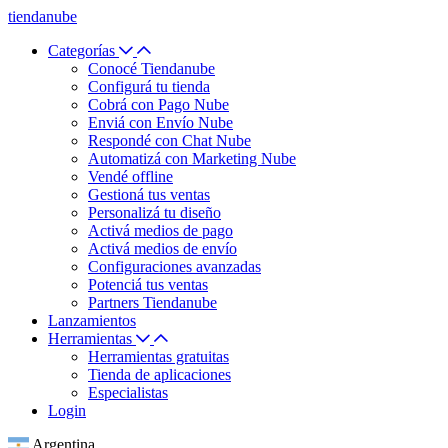
tiendanube
Categorías
Conocé Tiendanube
Configurá tu tienda
Cobrá con Pago Nube
Enviá con Envío Nube
Respondé con Chat Nube
Automatizá con Marketing Nube
Vendé offline
Gestioná tus ventas
Personalizá tu diseño
Activá medios de pago
Activá medios de envío
Configuraciones avanzadas
Potenciá tus ventas
Partners Tiendanube
Lanzamientos
Herramientas
Herramientas gratuitas
Tienda de aplicaciones
Especialistas
Login
Argentina