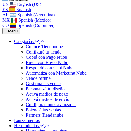
US
English (US)
ES
Spanish
AR
Spanish (Argentina)
MX
Spanish (Mexico)
CO
Spanish (Colombia)
Menu
Categorías
Conocé Tiendanube
Configurá tu tienda
Cobrá con Pago Nube
Enviá con Envío Nube
Respondé con Chat Nube
Automatizá con Marketing Nube
Vendé offline
Gestioná tus ventas
Personalizá tu diseño
Activá medios de pago
Activá medios de envío
Configuraciones avanzadas
Potenciá tus ventas
Partners Tiendanube
Lanzamientos
Herramientas
Herramientas gratuitas