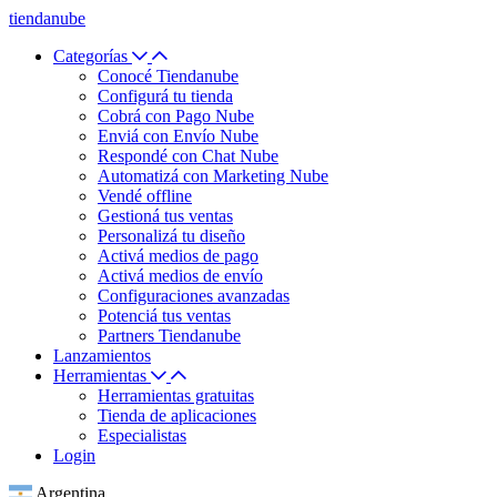
tiendanube
Categorías
Conocé Tiendanube
Configurá tu tienda
Cobrá con Pago Nube
Enviá con Envío Nube
Respondé con Chat Nube
Automatizá con Marketing Nube
Vendé offline
Gestioná tus ventas
Personalizá tu diseño
Activá medios de pago
Activá medios de envío
Configuraciones avanzadas
Potenciá tus ventas
Partners Tiendanube
Lanzamientos
Herramientas
Herramientas gratuitas
Tienda de aplicaciones
Especialistas
Login
Argentina