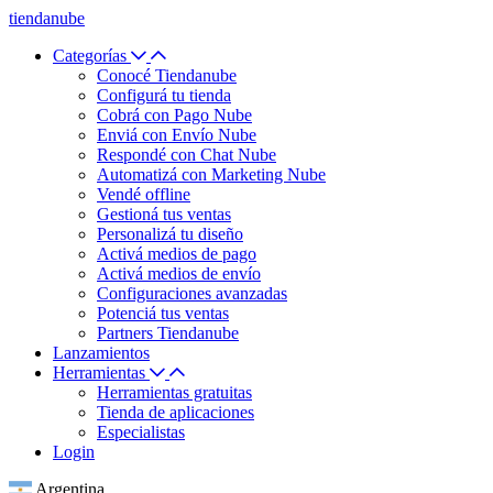
tiendanube
Categorías
Conocé Tiendanube
Configurá tu tienda
Cobrá con Pago Nube
Enviá con Envío Nube
Respondé con Chat Nube
Automatizá con Marketing Nube
Vendé offline
Gestioná tus ventas
Personalizá tu diseño
Activá medios de pago
Activá medios de envío
Configuraciones avanzadas
Potenciá tus ventas
Partners Tiendanube
Lanzamientos
Herramientas
Herramientas gratuitas
Tienda de aplicaciones
Especialistas
Login
Argentina