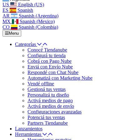
US
English (US)
ES
Spanish
AR
Spanish (Argentina)
MX
Spanish (Mexico)
CO
Spanish (Colombia)
Menu
Categorías
Conocé Tiendanube
Configurá tu tienda
Cobrá con Pago Nube
Enviá con Envío Nube
Respondé con Chat Nube
Automatizá con Marketing Nube
Vendé offline
Gestioná tus ventas
Personalizá tu diseño
Activá medios de pago
Activá medios de envío
Configuraciones avanzadas
Potenciá tus ventas
Partners Tiendanube
Lanzamientos
Herramientas
Herramientas gratuitas