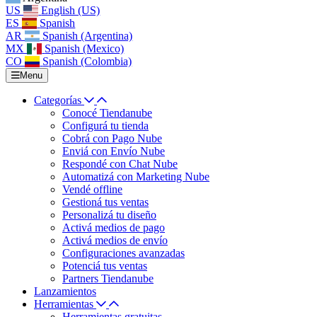
US
English (US)
ES
Spanish
AR
Spanish (Argentina)
MX
Spanish (Mexico)
CO
Spanish (Colombia)
Menu
Categorías
Conocé Tiendanube
Configurá tu tienda
Cobrá con Pago Nube
Enviá con Envío Nube
Respondé con Chat Nube
Automatizá con Marketing Nube
Vendé offline
Gestioná tus ventas
Personalizá tu diseño
Activá medios de pago
Activá medios de envío
Configuraciones avanzadas
Potenciá tus ventas
Partners Tiendanube
Lanzamientos
Herramientas
Herramientas gratuitas