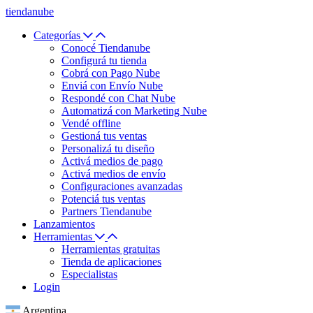
tiendanube
Categorías
Conocé Tiendanube
Configurá tu tienda
Cobrá con Pago Nube
Enviá con Envío Nube
Respondé con Chat Nube
Automatizá con Marketing Nube
Vendé offline
Gestioná tus ventas
Personalizá tu diseño
Activá medios de pago
Activá medios de envío
Configuraciones avanzadas
Potenciá tus ventas
Partners Tiendanube
Lanzamientos
Herramientas
Herramientas gratuitas
Tienda de aplicaciones
Especialistas
Login
Argentina