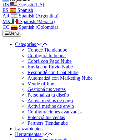
US
English (US)
ES
Spanish
AR
Spanish (Argentina)
MX
Spanish (Mexico)
CO
Spanish (Colombia)
Menu
Categorías
Conocé Tiendanube
Configurá tu tienda
Cobrá con Pago Nube
Enviá con Envío Nube
Respondé con Chat Nube
Automatizá con Marketing Nube
Vendé offline
Gestioná tus ventas
Personalizá tu diseño
Activá medios de pago
Activá medios de envío
Configuraciones avanzadas
Potenciá tus ventas
Partners Tiendanube
Lanzamientos
Herramientas
Herramientas gratuitas