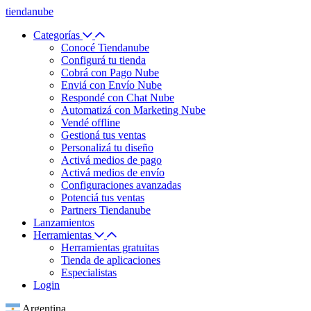
tiendanube
Categorías
Conocé Tiendanube
Configurá tu tienda
Cobrá con Pago Nube
Enviá con Envío Nube
Respondé con Chat Nube
Automatizá con Marketing Nube
Vendé offline
Gestioná tus ventas
Personalizá tu diseño
Activá medios de pago
Activá medios de envío
Configuraciones avanzadas
Potenciá tus ventas
Partners Tiendanube
Lanzamientos
Herramientas
Herramientas gratuitas
Tienda de aplicaciones
Especialistas
Login
Argentina