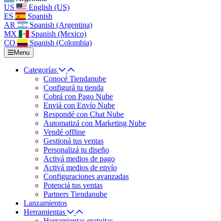
US
English (US)
ES
Spanish
AR
Spanish (Argentina)
MX
Spanish (Mexico)
CO
Spanish (Colombia)
Menu
Categorías
Conocé Tiendanube
Configurá tu tienda
Cobrá con Pago Nube
Enviá con Envío Nube
Respondé con Chat Nube
Automatizá con Marketing Nube
Vendé offline
Gestioná tus ventas
Personalizá tu diseño
Activá medios de pago
Activá medios de envío
Configuraciones avanzadas
Potenciá tus ventas
Partners Tiendanube
Lanzamientos
Herramientas
Herramientas gratuitas