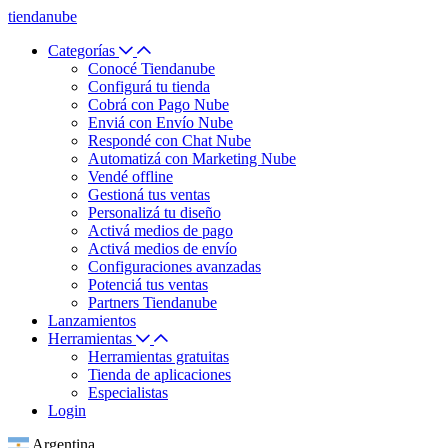
tiendanube
Categorías
Conocé Tiendanube
Configurá tu tienda
Cobrá con Pago Nube
Enviá con Envío Nube
Respondé con Chat Nube
Automatizá con Marketing Nube
Vendé offline
Gestioná tus ventas
Personalizá tu diseño
Activá medios de pago
Activá medios de envío
Configuraciones avanzadas
Potenciá tus ventas
Partners Tiendanube
Lanzamientos
Herramientas
Herramientas gratuitas
Tienda de aplicaciones
Especialistas
Login
Argentina