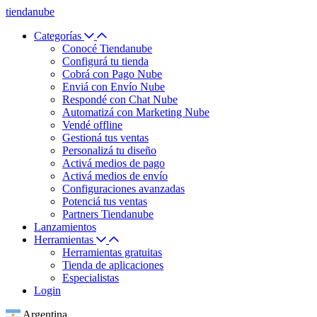
tiendanube
Categorías
Conocé Tiendanube
Configurá tu tienda
Cobrá con Pago Nube
Enviá con Envío Nube
Respondé con Chat Nube
Automatizá con Marketing Nube
Vendé offline
Gestioná tus ventas
Personalizá tu diseño
Activá medios de pago
Activá medios de envío
Configuraciones avanzadas
Potenciá tus ventas
Partners Tiendanube
Lanzamientos
Herramientas
Herramientas gratuitas
Tienda de aplicaciones
Especialistas
Login
Argentina