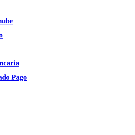
nube
o
ncaria
ado Pago