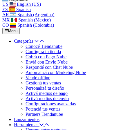
US
English (US)
ES
Spanish
AR
Spanish (Argentina)
MX
Spanish (Mexico)
CO
Spanish (Colombia)
Menu
Categorías
Conocé Tiendanube
Configurá tu tienda
Cobrá con Pago Nube
Enviá con Envío Nube
Respondé con Chat Nube
Automatizá con Marketing Nube
Vendé offline
Gestioná tus ventas
Personalizá tu diseño
Activá medios de pago
Activá medios de envío
Configuraciones avanzadas
Potenciá tus ventas
Partners Tiendanube
Lanzamientos
Herramientas
Herramientas gratuitas