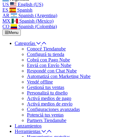
US
English (US)
ES
Spanish
AR
Spanish (Argentina)
MX
Spanish (Mexico)
CO
Spanish (Colombia)
Menu
Categorías
Conocé Tiendanube
Configurá tu tienda
Cobrá con Pago Nube
Enviá con Envío Nube
Respondé con Chat Nube
Automatizá con Marketing Nube
Vendé offline
Gestioná tus ventas
Personalizá tu diseño
Activá medios de pago
Activá medios de envío
Configuraciones avanzadas
Potenciá tus ventas
Partners Tiendanube
Lanzamientos
Herramientas
Herramientas gratuitas