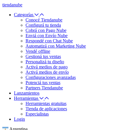
tiendanube
Categorías
Conocé Tiendanube
Configurá tu tienda
Cobrá con Pago Nube
Enviá con Envío Nube
Respondé con Chat Nube
Automatizá con Marketing Nube
Vendé offline
Gestioná tus ventas
Personalizá tu diseño
Activá medios de pago
Activá medios de envío
Configuraciones avanzadas
Potenciá tus ventas
Partners Tiendanube
Lanzamientos
Herramientas
Herramientas gratuitas
Tienda de aplicaciones
Especialistas
Login
Argentina