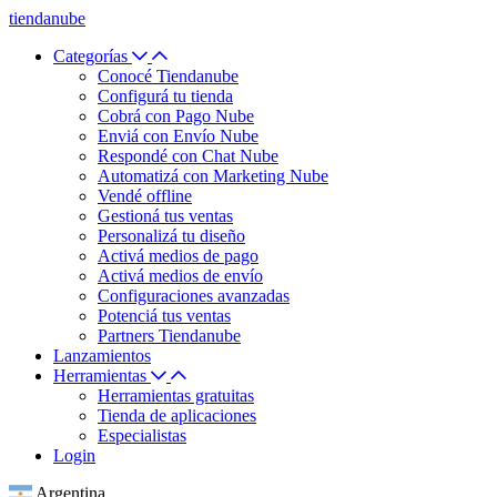
tiendanube
Categorías
Conocé Tiendanube
Configurá tu tienda
Cobrá con Pago Nube
Enviá con Envío Nube
Respondé con Chat Nube
Automatizá con Marketing Nube
Vendé offline
Gestioná tus ventas
Personalizá tu diseño
Activá medios de pago
Activá medios de envío
Configuraciones avanzadas
Potenciá tus ventas
Partners Tiendanube
Lanzamientos
Herramientas
Herramientas gratuitas
Tienda de aplicaciones
Especialistas
Login
Argentina