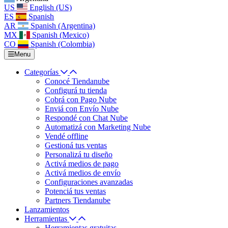
US
English (US)
ES
Spanish
AR
Spanish (Argentina)
MX
Spanish (Mexico)
CO
Spanish (Colombia)
Menu
Categorías
Conocé Tiendanube
Configurá tu tienda
Cobrá con Pago Nube
Enviá con Envío Nube
Respondé con Chat Nube
Automatizá con Marketing Nube
Vendé offline
Gestioná tus ventas
Personalizá tu diseño
Activá medios de pago
Activá medios de envío
Configuraciones avanzadas
Potenciá tus ventas
Partners Tiendanube
Lanzamientos
Herramientas
Herramientas gratuitas