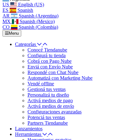
US
English (US)
ES
Spanish
AR
Spanish (Argentina)
MX
Spanish (Mexico)
CO
Spanish (Colombia)
Menu
Categorías
Conocé Tiendanube
Configurá tu tienda
Cobrá con Pago Nube
Enviá con Envío Nube
Respondé con Chat Nube
Automatizá con Marketing Nube
Vendé offline
Gestioná tus ventas
Personalizá tu diseño
Activá medios de pago
Activá medios de envío
Configuraciones avanzadas
Potenciá tus ventas
Partners Tiendanube
Lanzamientos
Herramientas
Herramientas gratuitas