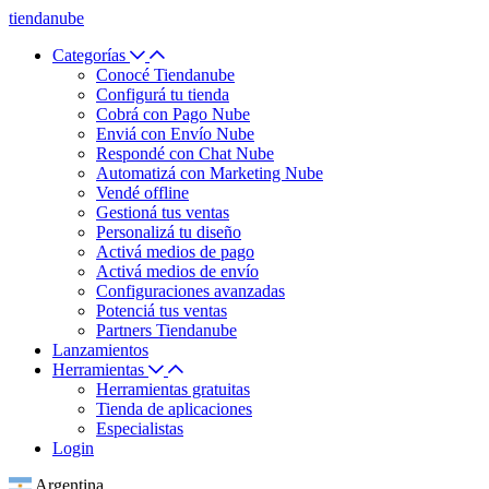
tiendanube
Categorías
Conocé Tiendanube
Configurá tu tienda
Cobrá con Pago Nube
Enviá con Envío Nube
Respondé con Chat Nube
Automatizá con Marketing Nube
Vendé offline
Gestioná tus ventas
Personalizá tu diseño
Activá medios de pago
Activá medios de envío
Configuraciones avanzadas
Potenciá tus ventas
Partners Tiendanube
Lanzamientos
Herramientas
Herramientas gratuitas
Tienda de aplicaciones
Especialistas
Login
Argentina