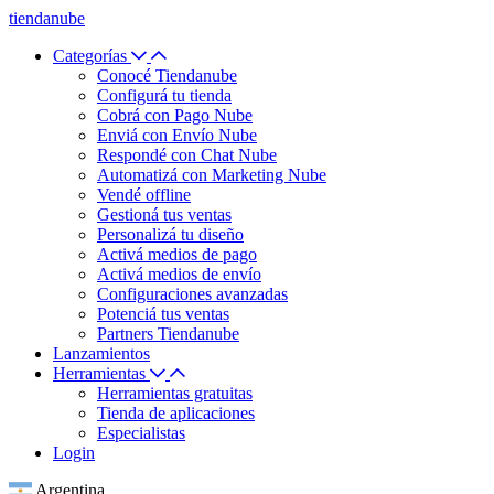
tiendanube
Categorías
Conocé Tiendanube
Configurá tu tienda
Cobrá con Pago Nube
Enviá con Envío Nube
Respondé con Chat Nube
Automatizá con Marketing Nube
Vendé offline
Gestioná tus ventas
Personalizá tu diseño
Activá medios de pago
Activá medios de envío
Configuraciones avanzadas
Potenciá tus ventas
Partners Tiendanube
Lanzamientos
Herramientas
Herramientas gratuitas
Tienda de aplicaciones
Especialistas
Login
Argentina