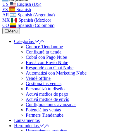
US
English (US)
ES
Spanish
AR
Spanish (Argentina)
MX
Spanish (Mexico)
CO
Spanish (Colombia)
Menu
Categorías
Conocé Tiendanube
Configurá tu tienda
Cobrá con Pago Nube
Enviá con Envío Nube
Respondé con Chat Nube
Automatizá con Marketing Nube
Vendé offline
Gestioná tus ventas
Personalizá tu diseño
Activá medios de pago
Activá medios de envío
Configuraciones avanzadas
Potenciá tus ventas
Partners Tiendanube
Lanzamientos
Herramientas
Herramientas gratuitas