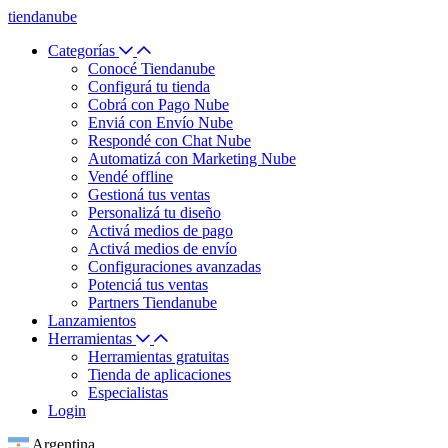
tiendanube
Categorías
Conocé Tiendanube
Configurá tu tienda
Cobrá con Pago Nube
Enviá con Envío Nube
Respondé con Chat Nube
Automatizá con Marketing Nube
Vendé offline
Gestioná tus ventas
Personalizá tu diseño
Activá medios de pago
Activá medios de envío
Configuraciones avanzadas
Potenciá tus ventas
Partners Tiendanube
Lanzamientos
Herramientas
Herramientas gratuitas
Tienda de aplicaciones
Especialistas
Login
Argentina