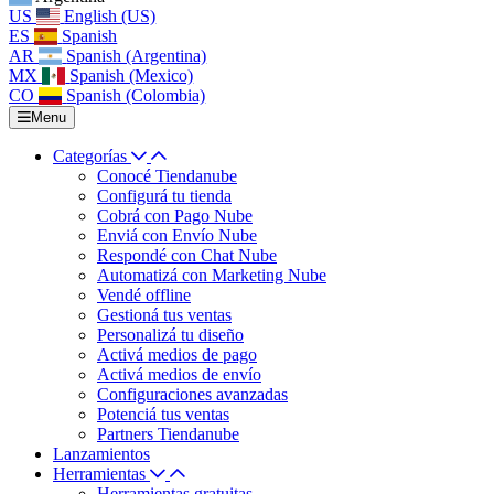
US
English (US)
ES
Spanish
AR
Spanish (Argentina)
MX
Spanish (Mexico)
CO
Spanish (Colombia)
Menu
Categorías
Conocé Tiendanube
Configurá tu tienda
Cobrá con Pago Nube
Enviá con Envío Nube
Respondé con Chat Nube
Automatizá con Marketing Nube
Vendé offline
Gestioná tus ventas
Personalizá tu diseño
Activá medios de pago
Activá medios de envío
Configuraciones avanzadas
Potenciá tus ventas
Partners Tiendanube
Lanzamientos
Herramientas
Herramientas gratuitas