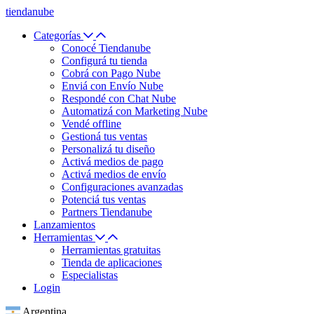
tiendanube
Categorías
Conocé Tiendanube
Configurá tu tienda
Cobrá con Pago Nube
Enviá con Envío Nube
Respondé con Chat Nube
Automatizá con Marketing Nube
Vendé offline
Gestioná tus ventas
Personalizá tu diseño
Activá medios de pago
Activá medios de envío
Configuraciones avanzadas
Potenciá tus ventas
Partners Tiendanube
Lanzamientos
Herramientas
Herramientas gratuitas
Tienda de aplicaciones
Especialistas
Login
Argentina