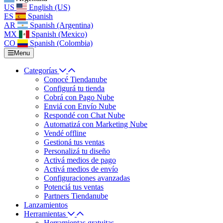
US
English (US)
ES
Spanish
AR
Spanish (Argentina)
MX
Spanish (Mexico)
CO
Spanish (Colombia)
Menu
Categorías
Conocé Tiendanube
Configurá tu tienda
Cobrá con Pago Nube
Enviá con Envío Nube
Respondé con Chat Nube
Automatizá con Marketing Nube
Vendé offline
Gestioná tus ventas
Personalizá tu diseño
Activá medios de pago
Activá medios de envío
Configuraciones avanzadas
Potenciá tus ventas
Partners Tiendanube
Lanzamientos
Herramientas
Herramientas gratuitas