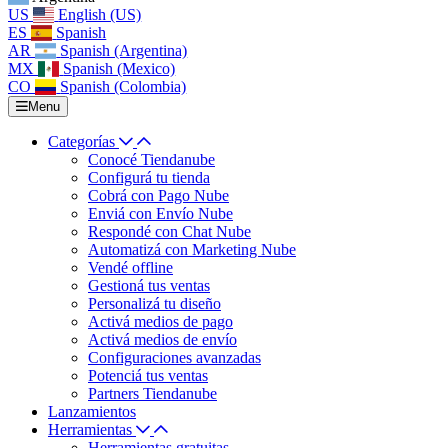
US
English (US)
ES
Spanish
AR
Spanish (Argentina)
MX
Spanish (Mexico)
CO
Spanish (Colombia)
Menu
Categorías
Conocé Tiendanube
Configurá tu tienda
Cobrá con Pago Nube
Enviá con Envío Nube
Respondé con Chat Nube
Automatizá con Marketing Nube
Vendé offline
Gestioná tus ventas
Personalizá tu diseño
Activá medios de pago
Activá medios de envío
Configuraciones avanzadas
Potenciá tus ventas
Partners Tiendanube
Lanzamientos
Herramientas
Herramientas gratuitas