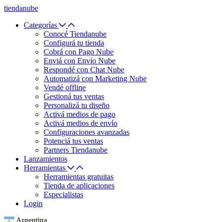
tiendanube
Categorías
Conocé Tiendanube
Configurá tu tienda
Cobrá con Pago Nube
Enviá con Envío Nube
Respondé con Chat Nube
Automatizá con Marketing Nube
Vendé offline
Gestioná tus ventas
Personalizá tu diseño
Activá medios de pago
Activá medios de envío
Configuraciones avanzadas
Potenciá tus ventas
Partners Tiendanube
Lanzamientos
Herramientas
Herramientas gratuitas
Tienda de aplicaciones
Especialistas
Login
Argentina