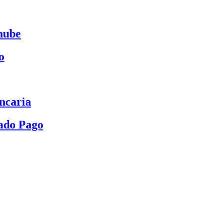
nube
o
ncaria
ado Pago