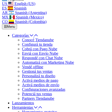
US
English (US)
ES
Spanish
AR
Spanish (Argentina)
MX
Spanish (Mexico)
CO
Spanish (Colombia)
Menu
Categorías
Conocé Tiendanube
Configurá tu tienda
Cobrá con Pago Nube
Enviá con Envío Nube
Respondé con Chat Nube
Automatizá con Marketing Nube
Vendé offline
Gestioná tus ventas
Personalizá tu diseño
Activá medios de pago
Activá medios de envío
Configuraciones avanzadas
Potenciá tus ventas
Partners Tiendanube
Lanzamientos
Herramientas
Herramientas gratuitas