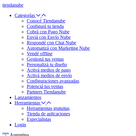
tiendanube
Categorías
Conocé Tiendanube
Configurá tu tienda
Cobrá con Pago Nube
Enviá con Envío Nube
Respondé con Chat Nube
Automatizá con Marketing Nube
Vendé offline
Gestioná tus ventas
Personalizá tu diseño
Activá medios de pago
Activá medios de envío
Configuraciones avanzadas
Potenciá tus ventas
Partners Tiendanube
Lanzamientos
Herramientas
Herramientas gratuitas
Tienda de aplicaciones
Especialistas
Login
Argentina