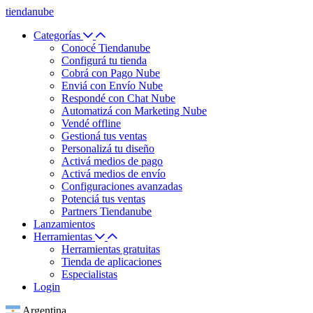
tiendanube
Categorías
Conocé Tiendanube
Configurá tu tienda
Cobrá con Pago Nube
Enviá con Envío Nube
Respondé con Chat Nube
Automatizá con Marketing Nube
Vendé offline
Gestioná tus ventas
Personalizá tu diseño
Activá medios de pago
Activá medios de envío
Configuraciones avanzadas
Potenciá tus ventas
Partners Tiendanube
Lanzamientos
Herramientas
Herramientas gratuitas
Tienda de aplicaciones
Especialistas
Login
Argentina