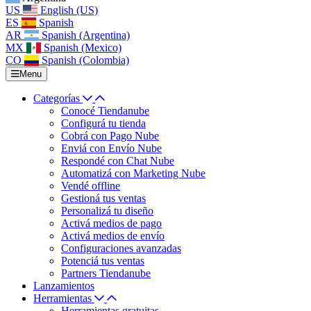
US
English (US)
ES
Spanish
AR
Spanish (Argentina)
MX
Spanish (Mexico)
CO
Spanish (Colombia)
Menu
Categorías
Conocé Tiendanube
Configurá tu tienda
Cobrá con Pago Nube
Enviá con Envío Nube
Respondé con Chat Nube
Automatizá con Marketing Nube
Vendé offline
Gestioná tus ventas
Personalizá tu diseño
Activá medios de pago
Activá medios de envío
Configuraciones avanzadas
Potenciá tus ventas
Partners Tiendanube
Lanzamientos
Herramientas
Herramientas gratuitas