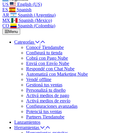
US
English (US)
ES
Spanish
AR
Spanish (Argentina)
MX
Spanish (Mexico)
CO
Spanish (Colombia)
Menu
Categorías
Conocé Tiendanube
Configurá tu tienda
Cobrá con Pago Nube
Enviá con Envío Nube
Respondé con Chat Nube
Automatizá con Marketing Nube
Vendé offline
Gestioná tus ventas
Personalizá tu diseño
Activá medios de pago
Activá medios de envío
Configuraciones avanzadas
Potenciá tus ventas
Partners Tiendanube
Lanzamientos
Herramientas
Herramientas gratuitas