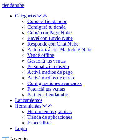
tiendanube
Categorías
Conocé Tiendanube
Configurá tu tienda
Cobrá con Pago Nube
Enviá con Envío Nube
Respondé con Chat Nube
Automatizá con Marketing Nube
Vendé offline
Gestioná tus ventas
Personalizá tu diseño
Activá medios de pago
Activá medios de envío
Configuraciones avanzadas
Potenciá tus ventas
Partners Tiendanube
Lanzamientos
Herramientas
Herramientas gratuitas
Tienda de aplicaciones
Especialistas
Login
Argentina