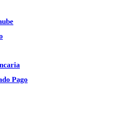
nube
o
ncaria
ado Pago