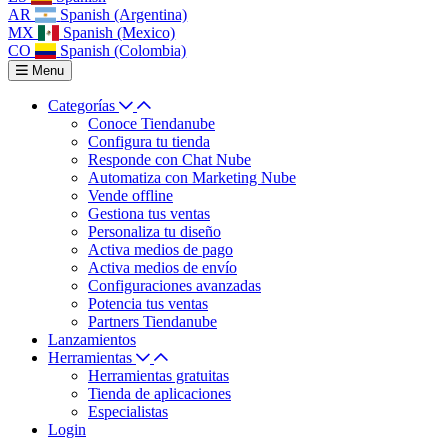
AR
Spanish (Argentina)
MX
Spanish (Mexico)
CO
Spanish (Colombia)
Menu
Categorías
Conoce Tiendanube
Configura tu tienda
Responde con Chat Nube
Automatiza con Marketing Nube
Vende offline
Gestiona tus ventas
Personaliza tu diseño
Activa medios de pago
Activa medios de envío
Configuraciones avanzadas
Potencia tus ventas
Partners Tiendanube
Lanzamientos
Herramientas
Herramientas gratuitas
Tienda de aplicaciones
Especialistas
Login