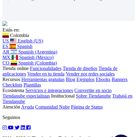
Estás en:
Colombia
US
English (US)
ES
Spanish
AR
Spanish (Argentina)
MX
Spanish (Mexico)
CO
Spanish (Colombia)
Tienda online
Funcionalidades
Tienda de diseños
Tienda de
aplicaciones
Vender en tu tienda
Vender por redes sociales
Recursos
Herramientas gratuitas
Blog
Ejemplos
Ebooks
Banners
Checklists
Plantillas
Ecosistema
Servicios e integraciones
Convertite en socio
Tiendanube especialistas
Institucional
Sobre Tiendanube
Trabajá en
Tiendanube
Atención
Ayuda
Comunidad Nube
Página de Status
Seguinos