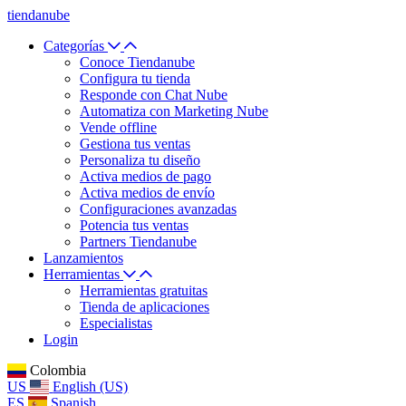
tiendanube
Categorías
Conoce Tiendanube
Configura tu tienda
Responde con Chat Nube
Automatiza con Marketing Nube
Vende offline
Gestiona tus ventas
Personaliza tu diseño
Activa medios de pago
Activa medios de envío
Configuraciones avanzadas
Potencia tus ventas
Partners Tiendanube
Lanzamientos
Herramientas
Herramientas gratuitas
Tienda de aplicaciones
Especialistas
Login
Colombia
US
English (US)
ES
Spanish