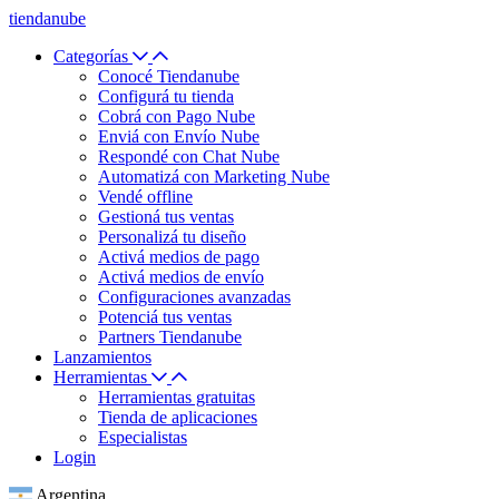
tiendanube
Categorías
Conocé Tiendanube
Configurá tu tienda
Cobrá con Pago Nube
Enviá con Envío Nube
Respondé con Chat Nube
Automatizá con Marketing Nube
Vendé offline
Gestioná tus ventas
Personalizá tu diseño
Activá medios de pago
Activá medios de envío
Configuraciones avanzadas
Potenciá tus ventas
Partners Tiendanube
Lanzamientos
Herramientas
Herramientas gratuitas
Tienda de aplicaciones
Especialistas
Login
Argentina