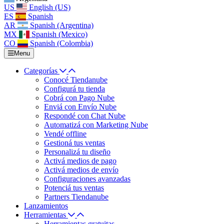
US
English (US)
ES
Spanish
AR
Spanish (Argentina)
MX
Spanish (Mexico)
CO
Spanish (Colombia)
Menu
Categorías
Conocé Tiendanube
Configurá tu tienda
Cobrá con Pago Nube
Enviá con Envío Nube
Respondé con Chat Nube
Automatizá con Marketing Nube
Vendé offline
Gestioná tus ventas
Personalizá tu diseño
Activá medios de pago
Activá medios de envío
Configuraciones avanzadas
Potenciá tus ventas
Partners Tiendanube
Lanzamientos
Herramientas
Herramientas gratuitas