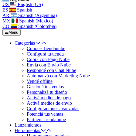
US
English (US)
ES
Spanish
AR
Spanish (Argentina)
MX
Spanish (Mexico)
CO
Spanish (Colombia)
Menu
Categorías
Conocé Tiendanube
Configurá tu tienda
Cobrá con Pago Nube
Enviá con Envío Nube
Respondé con Chat Nube
Automatizá con Marketing Nube
Vendé offline
Gestioná tus ventas
Personalizá tu diseño
Activá medios de pago
Activá medios de envío
Configuraciones avanzadas
Potenciá tus ventas
Partners Tiendanube
Lanzamientos
Herramientas
Herramientas gratuitas