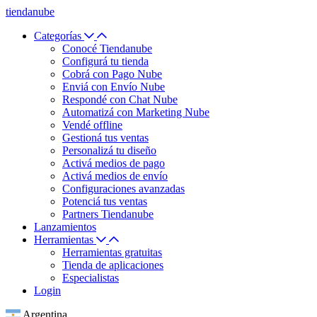
tiendanube
Categorías
Conocé Tiendanube
Configurá tu tienda
Cobrá con Pago Nube
Enviá con Envío Nube
Respondé con Chat Nube
Automatizá con Marketing Nube
Vendé offline
Gestioná tus ventas
Personalizá tu diseño
Activá medios de pago
Activá medios de envío
Configuraciones avanzadas
Potenciá tus ventas
Partners Tiendanube
Lanzamientos
Herramientas
Herramientas gratuitas
Tienda de aplicaciones
Especialistas
Login
Argentina