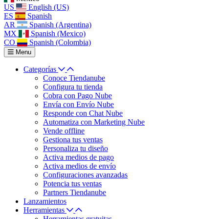
US
English (US)
ES
Spanish
AR
Spanish (Argentina)
MX
Spanish (Mexico)
CO
Spanish (Colombia)
Menu
Categorías
Conoce Tiendanube
Configura tu tienda
Cobra con Pago Nube
Envía con Envío Nube
Responde con Chat Nube
Automatiza con Marketing Nube
Vende offline
Gestiona tus ventas
Personaliza tu diseño
Activa medios de pago
Activa medios de envío
Configuraciones avanzadas
Potencia tus ventas
Partners Tiendanube
Lanzamientos
Herramientas
Herramientas gratuitas