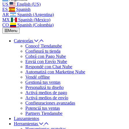
US
English (US)
ES
Spanish
AR
Spanish (Argentina)
MX
Spanish (Mexico)
CO
Spanish (Colombia)
Menu
Categorías
Conocé Tiendanube
Configurá tu tienda
Cobrá con Pago Nube
Enviá con Envío Nube
Respondé con Chat Nube
Automatizá con Marketing Nube
Vendé offline
Gestioná tus ventas
Personalizá tu diseño
Activá medios de pago
Activá medios de envío
Configuraciones avanzadas
Potenciá tus ventas
Partners Tiendanube
Lanzamientos
Herramientas
Herramientas gratuitas