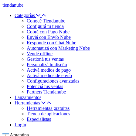
tiendanube
Categorías
Conocé Tiendanube
Configurá tu tienda
Cobrá con Pago Nube
Enviá con Envío Nube
Respondé con Chat Nube
Automatizá con Marketing Nube
Vendé offline
Gestioná tus ventas
Personalizá tu diseño
Activá medios de pago
Activá medios de envío
Configuraciones avanzadas
Potenciá tus ventas
Partners Tiendanube
Lanzamientos
Herramientas
Herramientas gratuitas
Tienda de aplicaciones
Especialistas
Login
Argentina