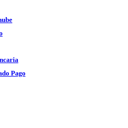
nube
o
ncaria
ado Pago