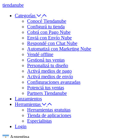
tiendanube
Categorías
Conocé Tiendanube
Configurá tu tienda
Cobrá con Pago Nube
Enviá con Envío Nube
Respondé con Chat Nube
Automatizá con Marketing Nube
Vendé offline
Gestioná tus ventas
Personalizá tu diseño
Activá medios de pago
Activá medios de envío
Configuraciones avanzadas
Potenciá tus ventas
Partners Tiendanube
Lanzamientos
Herramientas
Herramientas gratuitas
Tienda de aplicaciones
Especialistas
Login
Argentina