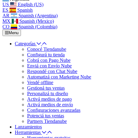
US
English (US)
ES
Spanish
AR
Spanish (Argentina)
MX
Spanish (Mexico)
CO
Spanish (Colombia)
Menu
Categorías
Conocé Tiendanube
Configurá tu tienda
Cobrá con Pago Nube
Enviá con Envío Nube
Respondé con Chat Nube
Automatizá con Marketing Nube
Vendé offline
Gestioná tus ventas
Personalizá tu diseño
Activá medios de pago
Activá medios de envío
Configuraciones avanzadas
Potenciá tus ventas
Partners Tiendanube
Lanzamientos
Herramientas
Herramientas gratuitas