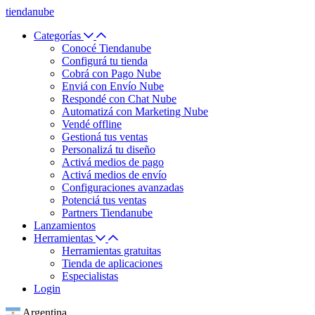
tiendanube
Categorías
Conocé Tiendanube
Configurá tu tienda
Cobrá con Pago Nube
Enviá con Envío Nube
Respondé con Chat Nube
Automatizá con Marketing Nube
Vendé offline
Gestioná tus ventas
Personalizá tu diseño
Activá medios de pago
Activá medios de envío
Configuraciones avanzadas
Potenciá tus ventas
Partners Tiendanube
Lanzamientos
Herramientas
Herramientas gratuitas
Tienda de aplicaciones
Especialistas
Login
Argentina