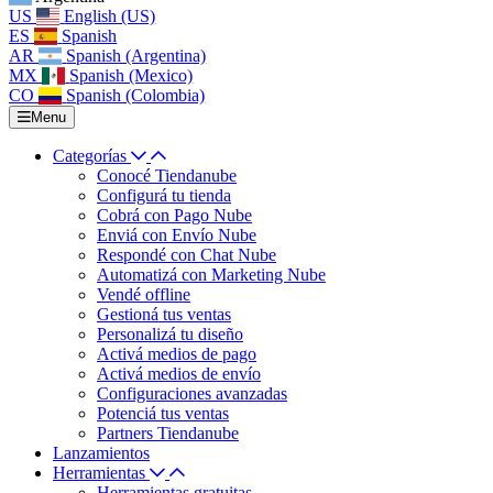
US
English (US)
ES
Spanish
AR
Spanish (Argentina)
MX
Spanish (Mexico)
CO
Spanish (Colombia)
Menu
Categorías
Conocé Tiendanube
Configurá tu tienda
Cobrá con Pago Nube
Enviá con Envío Nube
Respondé con Chat Nube
Automatizá con Marketing Nube
Vendé offline
Gestioná tus ventas
Personalizá tu diseño
Activá medios de pago
Activá medios de envío
Configuraciones avanzadas
Potenciá tus ventas
Partners Tiendanube
Lanzamientos
Herramientas
Herramientas gratuitas