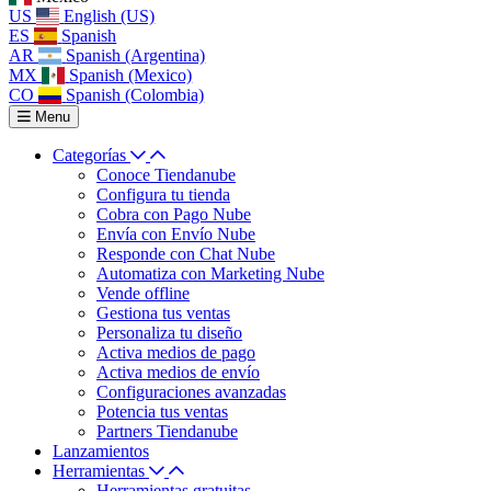
US
English (US)
ES
Spanish
AR
Spanish (Argentina)
MX
Spanish (Mexico)
CO
Spanish (Colombia)
Menu
Categorías
Conoce Tiendanube
Configura tu tienda
Cobra con Pago Nube
Envía con Envío Nube
Responde con Chat Nube
Automatiza con Marketing Nube
Vende offline
Gestiona tus ventas
Personaliza tu diseño
Activa medios de pago
Activa medios de envío
Configuraciones avanzadas
Potencia tus ventas
Partners Tiendanube
Lanzamientos
Herramientas
Herramientas gratuitas