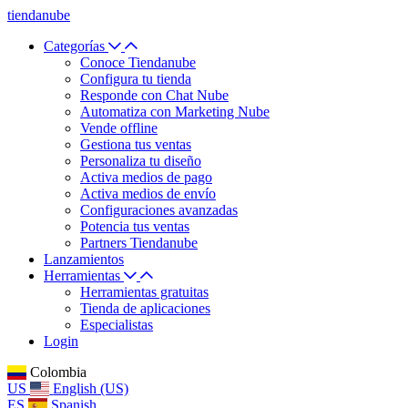
tiendanube
Categorías
Conoce Tiendanube
Configura tu tienda
Responde con Chat Nube
Automatiza con Marketing Nube
Vende offline
Gestiona tus ventas
Personaliza tu diseño
Activa medios de pago
Activa medios de envío
Configuraciones avanzadas
Potencia tus ventas
Partners Tiendanube
Lanzamientos
Herramientas
Herramientas gratuitas
Tienda de aplicaciones
Especialistas
Login
Colombia
US
English (US)
ES
Spanish