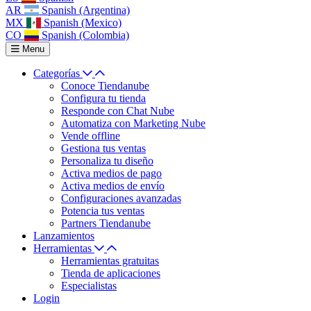
AR
Spanish (Argentina)
MX
Spanish (Mexico)
CO
Spanish (Colombia)
Menu
Categorías
Conoce Tiendanube
Configura tu tienda
Responde con Chat Nube
Automatiza con Marketing Nube
Vende offline
Gestiona tus ventas
Personaliza tu diseño
Activa medios de pago
Activa medios de envío
Configuraciones avanzadas
Potencia tus ventas
Partners Tiendanube
Lanzamientos
Herramientas
Herramientas gratuitas
Tienda de aplicaciones
Especialistas
Login