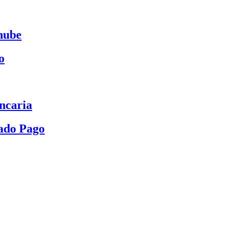
nube
o
ncaria
ado Pago