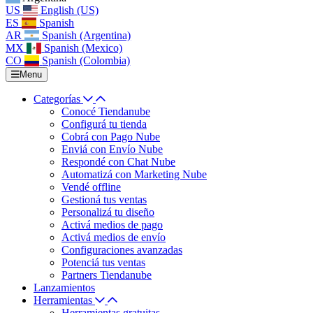
US
English (US)
ES
Spanish
AR
Spanish (Argentina)
MX
Spanish (Mexico)
CO
Spanish (Colombia)
Menu
Categorías
Conocé Tiendanube
Configurá tu tienda
Cobrá con Pago Nube
Enviá con Envío Nube
Respondé con Chat Nube
Automatizá con Marketing Nube
Vendé offline
Gestioná tus ventas
Personalizá tu diseño
Activá medios de pago
Activá medios de envío
Configuraciones avanzadas
Potenciá tus ventas
Partners Tiendanube
Lanzamientos
Herramientas
Herramientas gratuitas