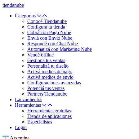
tiendanube
Categorías
Conocé Tiendanube
Configurá tu tienda
Cobrá con Pago Nube
Enviá con Envío Nube
Respondé con Chat Nube
Automatizá con Marketing Nube
Vendé offline
Gestioná tus ventas
Personalizá tu diseño
Activá medios de pago
Activá medios de envío
Configuraciones avanzadas
Potenciá tus ventas
Partners Tiendanube
Lanzamientos
Herramientas
Herramientas gratuitas
Tienda de aplicaciones
Especialistas
Login
Argentina