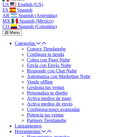
US
English (US)
ES
Spanish
AR
Spanish (Argentina)
MX
Spanish (Mexico)
CO
Spanish (Colombia)
Menu
Categorías
Conoce Tiendanube
Configura tu tienda
Cobra con Pago Nube
Envía con Envío Nube
Responde con Chat Nube
Automatiza con Marketing Nube
Vende offline
Gestiona tus ventas
Personaliza tu diseño
Activa medios de pago
Activa medios de envío
Configuraciones avanzadas
Potencia tus ventas
Partners Tiendanube
Lanzamientos
Herramientas
Herramientas gratuitas