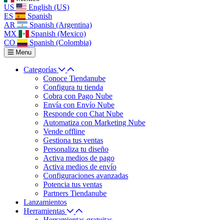
US
English (US)
ES
Spanish
AR
Spanish (Argentina)
MX
Spanish (Mexico)
CO
Spanish (Colombia)
Menu
Categorías
Conoce Tiendanube
Configura tu tienda
Cobra con Pago Nube
Envía con Envío Nube
Responde con Chat Nube
Automatiza con Marketing Nube
Vende offline
Gestiona tus ventas
Personaliza tu diseño
Activa medios de pago
Activa medios de envío
Configuraciones avanzadas
Potencia tus ventas
Partners Tiendanube
Lanzamientos
Herramientas
Herramientas gratuitas