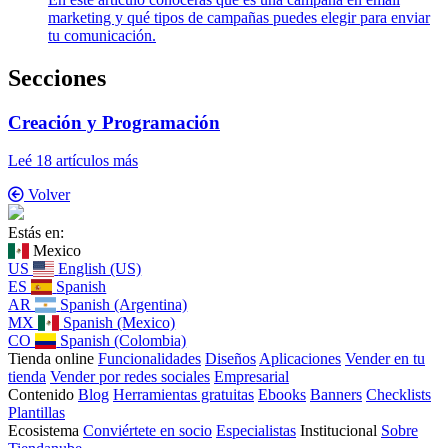
marketing y qué tipos de campañas puedes elegir para enviar
tu comunicación.
Secciones
Creación y Programación
Leé 18 artículos más
Volver
Estás en:
Mexico
US
English (US)
ES
Spanish
AR
Spanish (Argentina)
MX
Spanish (Mexico)
CO
Spanish (Colombia)
Tienda online
Funcionalidades
Diseños
Aplicaciones
Vender en tu
tienda
Vender por redes sociales
Empresarial
Contenido
Blog
Herramientas gratuitas
Ebooks
Banners
Checklists
Plantillas
Ecosistema
Conviértete en socio
Especialistas
Institucional
Sobre