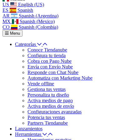
US
English (US)
ES
Spanish
AR
Spanish (Argentina)
MX
Spanish (Mexico)
CO
Spanish (Colombia)
Menu
Categorías
Conoce Tiendanube
Configura tu tienda
Cobra con Pago Nube
Envía con Envío Nube
Responde con Chat Nube
Automatiza con Marketing Nube
Vende offline
Gestiona tus ventas
Personaliza tu diseño
Activa medios de pago
Activa medios de envío
Configuraciones avanzadas
Potencia tus ventas
Partners Tiendanube
Lanzamientos
Herramientas
Herramientas gratuitas