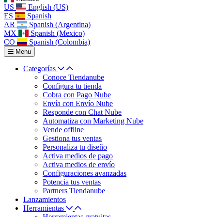
US
English (US)
ES
Spanish
AR
Spanish (Argentina)
MX
Spanish (Mexico)
CO
Spanish (Colombia)
Menu
Categorías
Conoce Tiendanube
Configura tu tienda
Cobra con Pago Nube
Envía con Envío Nube
Responde con Chat Nube
Automatiza con Marketing Nube
Vende offline
Gestiona tus ventas
Personaliza tu diseño
Activa medios de pago
Activa medios de envío
Configuraciones avanzadas
Potencia tus ventas
Partners Tiendanube
Lanzamientos
Herramientas
Herramientas gratuitas