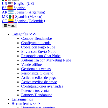
US
English (US)
ES
Spanish
AR
Spanish (Argentina)
MX
Spanish (Mexico)
CO
Spanish (Colombia)
Menu
Categorías
Conoce Tiendanube
Configura tu tienda
Cobra con Pago Nube
Envía con Envío Nube
Responde con Chat Nube
Automatiza con Marketing Nube
Vende offline
Gestiona tus ventas
Personaliza tu diseño
Activa medios de pago
Activa medios de envío
Configuraciones avanzadas
Potencia tus ventas
Partners Tiendanube
Lanzamientos
Herramientas
Herramientas gratuitas