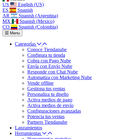
US
English (US)
ES
Spanish
AR
Spanish (Argentina)
MX
Spanish (Mexico)
CO
Spanish (Colombia)
Menu
Categorías
Conoce Tiendanube
Configura tu tienda
Cobra con Pago Nube
Envía con Envío Nube
Responde con Chat Nube
Automatiza con Marketing Nube
Vende offline
Gestiona tus ventas
Personaliza tu diseño
Activa medios de pago
Activa medios de envío
Configuraciones avanzadas
Potencia tus ventas
Partners Tiendanube
Lanzamientos
Herramientas
Herramientas gratuitas