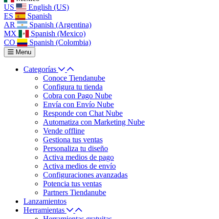
US
English (US)
ES
Spanish
AR
Spanish (Argentina)
MX
Spanish (Mexico)
CO
Spanish (Colombia)
Menu
Categorías
Conoce Tiendanube
Configura tu tienda
Cobra con Pago Nube
Envía con Envío Nube
Responde con Chat Nube
Automatiza con Marketing Nube
Vende offline
Gestiona tus ventas
Personaliza tu diseño
Activa medios de pago
Activa medios de envío
Configuraciones avanzadas
Potencia tus ventas
Partners Tiendanube
Lanzamientos
Herramientas
Herramientas gratuitas